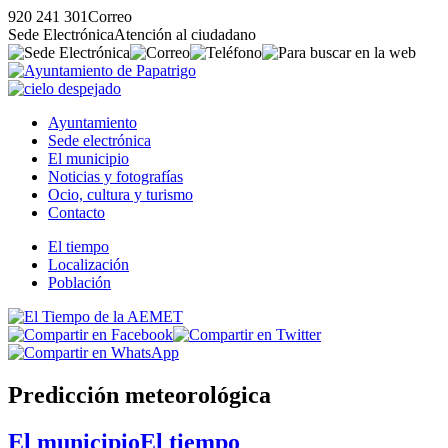
920 241 301
Correo
Sede Electrónica
Atención al ciudadano
Ayuntamiento
Sede electrónica
El municipio
Noticias y fotografías
Ocio, cultura y turismo
Contacto
El tiempo
Localización
Población
Predicción meteorológica
El municipio
El tiempo